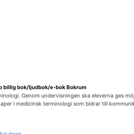
p billig bok/ljudbok/e-bok Bokrum
inologi. Genom undervisningen ska eleverna ges möjl
aper i medicinsk terminologi som bidrar till kommun
shut down