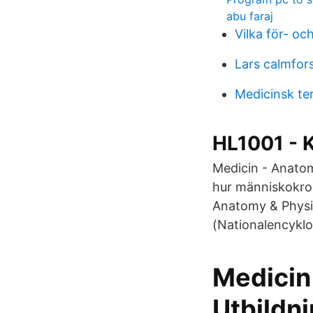
abu faraj
Vilka för- o
Lars calmfor
Medicinsk te
HL1001 - 
Medicin - Anatomi
hur människokrop
Anatomy & Physio
(Nationalencyklo
Medicin 
Utbildni