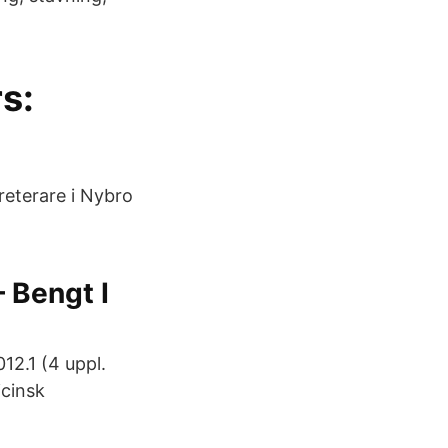
rs:
kreterare i Nybro
 Bengt I
2.1 (4 uppl.
icinsk