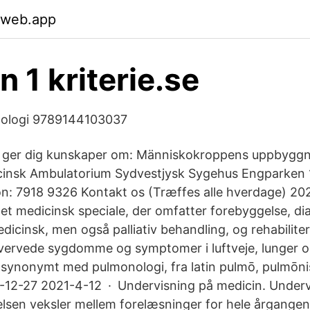
.web.app
 1 kriterie.se
nologi 9789144103037
1 ger dig kunskaper om: Människokroppens uppbygg
icinsk Ambulatorium Sydvestjysk Sygehus Engparken 
on: 7918 9326 Kontakt os (Træffes alle hverdage) 2
et medicinsk speciale, der omfatter forebyggelse, di
icinsk, men også palliativ behandling, og rehabiliter
vervede sygdomme og symptomer i luftveje, lunger og
synonymt med pulmonologi, fra latin pulmō, pulmōnis
-12-27 2021-4-12 · Undervisning på medicin. Underv
sen veksler mellem forelæsninger for hele årgangen