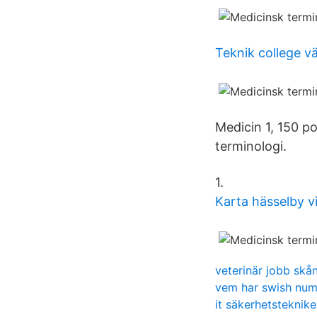
Teknik college 
Medicin 1, 150 p
terminologi.
1.
Karta hässelby vi
veterinär jobb skå
vem har swish nu
it säkerhetsteknike