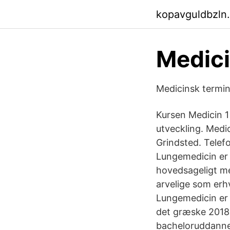
kopavguldbzln
Medicin
Medicinsk termi
Kursen Medicin 
utveckling. Med
Grindsted. Telef
Lungemedicin er 
hovedsageligt med
arvelige som erh
Lungemedicin er 
det græske 2018
bacheloruddannel