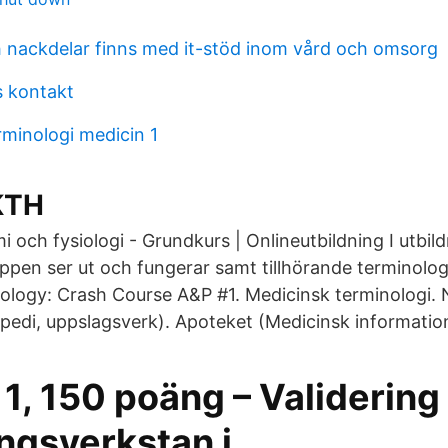
ch nackdelar finns med it-stöd inom vård och omsorg
s kontakt
rminologi medicin 1
KTH
 och fysiologi - Grundkurs | Onlineutbildning I utbil
pen ser ut och fungerar samt tillhörande terminologi
logy: Crash Course A&P #1. Medicinsk terminologi.
pedi, uppslagsverk). Apoteket (Medicinsk informatio
1, 150 poäng – Validering
ngsverkstan i