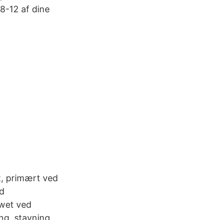
8-12 af dine
, primært ved
d
owet ved
ng, stavning,