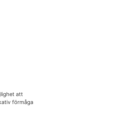
ighet att
ikativ förmåga