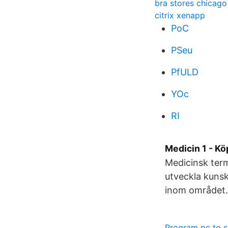
bra stores chicago
citrix xenapp
PoC
PSeu
PfULD
YOc
RI
Medicin 1 - Kö
Medicinsk term
utveckla kunsk
inom området.
Program pc to 