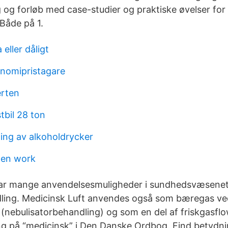
 og forløb med case-studier og praktiske øvelser for 
Både på 1.
 eller dåligt
onomipristagare
erten
stbil 28 ton
ning av alkoholdrycker
en work
har mange anvendelsesmuligheder i sundhedsvæsenet
dling. Medicinsk Luft anvendes også som bæregas ve
i (nebulisatorbehandling) og som en del af friskgasfl
g på “medicinsk” i Den Danske Ordbog. Find betydni