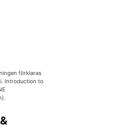
dningen förklaras
. Introduction to
 NE
n).
 &