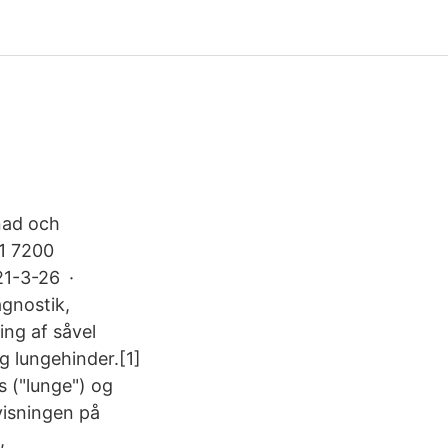
nad och
1 7200
021-3-26 ·
agnostik,
ing af såvel
 lungehinder.[1]
 ("lunge") og
isningen på
,