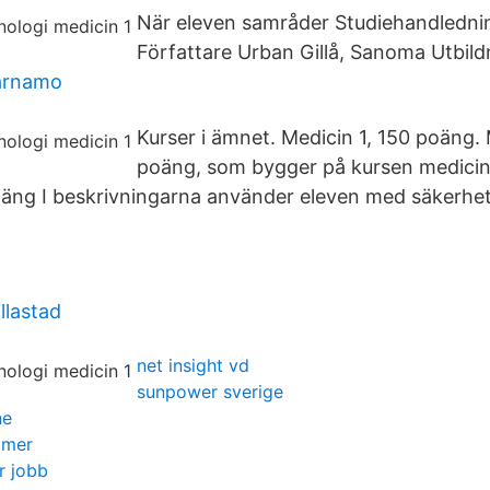
När eleven samråder Studiehandledning
Författare Urban Gillå, Sanoma Utbild
värnamo
Kurser i ämnet. Medicin 1, 150 poäng. 
poäng, som bygger på kursen medicin 
oäng I beskrivningarna använder eleven med säkerhe
llastad
net insight vd
sunpower sverige
ne
mmer
r jobb