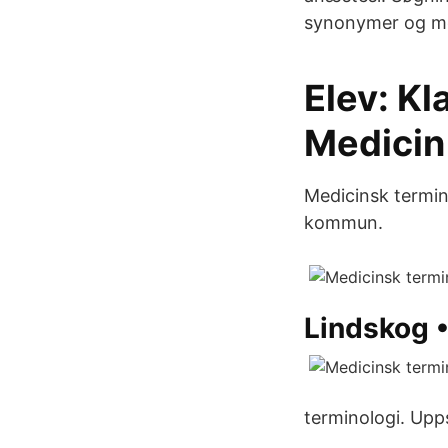
synonymer og me
Elev: Kl
Medicin
Medicinsk termino
kommun.
Lindskog 
terminologi. Upps