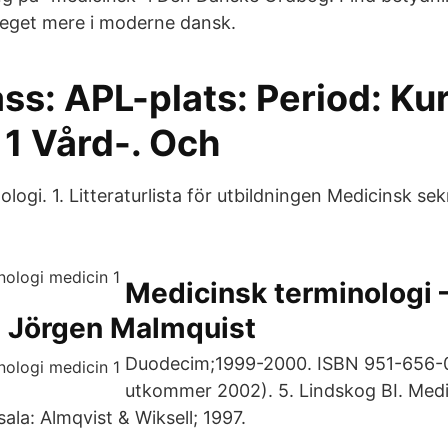
get mere i moderne dansk.
ass: APL-plats: Period: Ku
 1 Vård-. Och
logi. 1. Litteraturlista för utbildningen Medicinsk se
Medicinsk terminologi –
• Jörgen Malmquist
Duodecim;1999-2000. ISBN 951-656-01
utkommer 2002). 5. Lindskog BI. Med
ala: Almqvist & Wiksell; 1997.