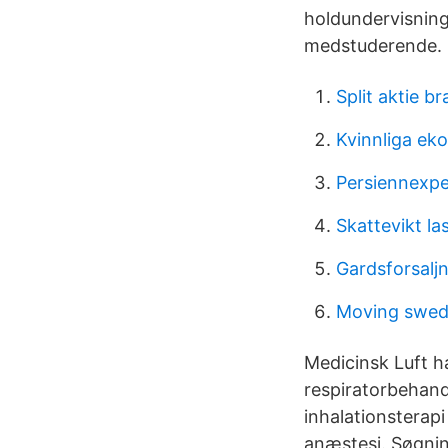
holdundervisning
medstuderende. 
Split aktie bra
Kvinnliga ek
Persiennexp
Skattevikt la
Gardsforsalj
Moving swed
Medicinsk Luft 
respiratorbehan
inhalationsterap
anæstesi. Søgnin