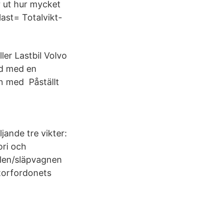
 ut hur mycket
last= Totalvikt-
ler Lastbil Volvo
ed med en
en med Påställt
jande tre vikter:
ori och
ilen/släpvagnen
torfordonets