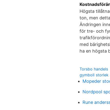
Kostnadsföränd
Högsta tillåtn
ton, men detta 
Ändringen inne
för tre- och 
trafikförordni
med bärighetskl
ha en högsta br
Torsbo handels
gymboll storlek
Mopeder sto
Nordpool spot
Rune anderss