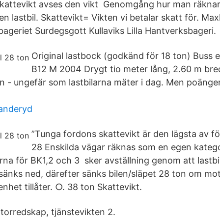
kattevikt avses den vikt Genomgång hur man räknar
en lastbil. Skattevikt= Vikten vi betalar skatt för. Max
bageriet Surdegsgott Kullaviks Lilla Hantverksbageri.
Original lastbock (godkänd för 18 ton) Buss el
B12 M 2004 Drygt tio meter lång, 2.60 m br
ton - ungefär som lastbilarna mäter i dag. Men poäng
anderyd
”Tunga fordons skattevikt är den lägsta av föl
28 Enskilda vägar räknas som en egen kateg
na för BK1,2 och 3 sker avställning genom att lastb
sänks ned, därefter sänks bilen/släpet 28 ton om mo
nhet tillåter. ○. 38 ton Skattevikt.
torredskap, tjänstevikten 2.