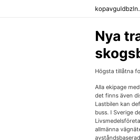
kopavguldbzln
Nya tr
skogsb
Högsta tillåtna 
Alla ekipage med 
det finns även d
Lastbilen kan def
buss. I Sverige d
Livsmedelsföreta
allmänna vägnäte
avståndsbaserad s