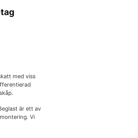
etag
skatt med viss
ifferentierad
lskåp.
eglast är ett av
montering. Vi