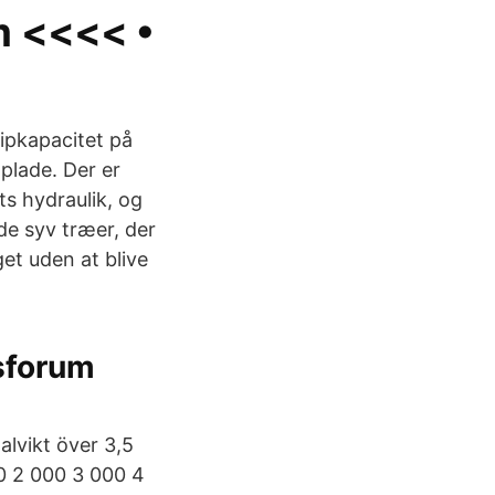
m <<<< •
ipkapacitet på
plade. Der er
ts hydraulik, og
de syv træer, der
get uden at blive
sforum
talvikt över 3,5
00 2 000 3 000 4