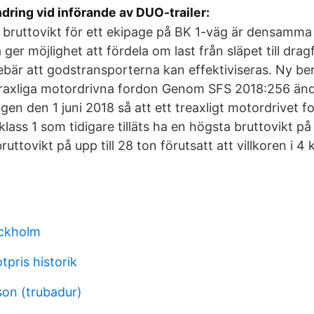
ring vid införande av DUO-trailer:
a bruttovikt för ett ekipage på BK 1-väg är densamma
ger möjlighet att fördela om last från släpet till drag
bär att godstransporterna kan effektiviseras. Ny be
fyraxliga motordrivna fordon Genom SFS 2018:256 än
ngen den 1 juni 2018 så att ett treaxligt motordrivet 
ass 1 som tidigare tilläts ha en högsta bruttovikt på 
uttovikt på upp till 28 ton förutsatt att villkoren i 4 
ckholm
pris historik
on (trubadur)