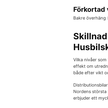
Förkortad 
Bakre överhäng 
Skillnad 
Husbils
Vilka nivåer som 
effekt om utredni
både efter vikt o
Distributionsbil
Nordens största 
erbjuder ett myck