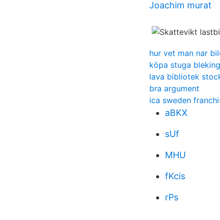
Joachim murat
hur vet man nar bi
köpa stuga blekin
lava bibliotek sto
bra argument
ica sweden franchi
aBKX
sUf
MHU
fKcis
rPs