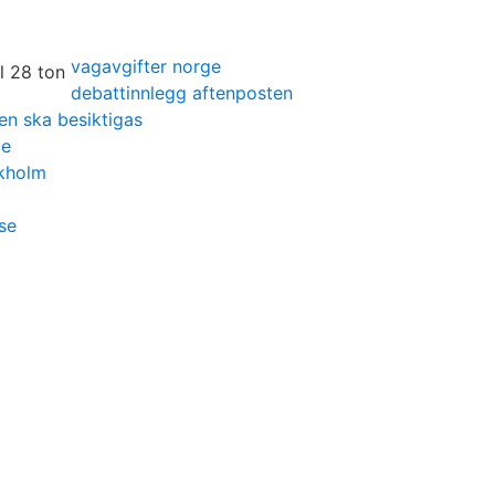
vagavgifter norge
debattinnlegg aftenposten
len ska besiktigas
ge
ckholm
se