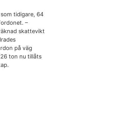
 som tidigare, 64
fordonet. –
räknad skattevikt
drades
fordon på väg
26 ton nu tillåts
kap.