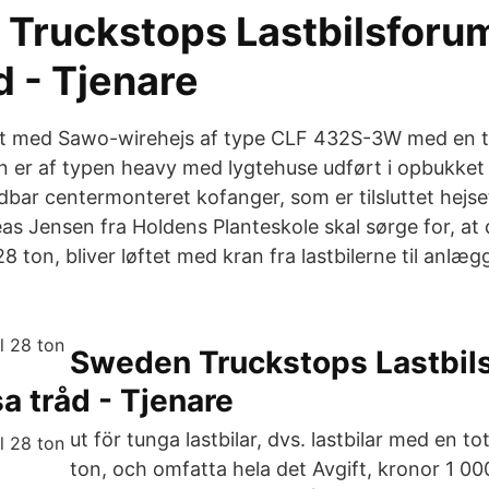
Truckstops Lastbilsforu
d - Tjenare
et med Sawo-wirehejs af type CLF 432S-3W med en t
 er af typen heavy med lygtehuse udført i opbukket 
dbar centermonteret kofanger, som er tilsluttet hejse
as Jensen fra Holdens Planteskole skal sørge for, at 
8 ton, bliver løftet med kran fra lastbilerne til anlæg
Sweden Truckstops Lastbil
a tråd - Tjenare
ut för tunga lastbilar, dvs. lastbilar med en to
ton, och omfatta hela det Avgift, kronor 1 0