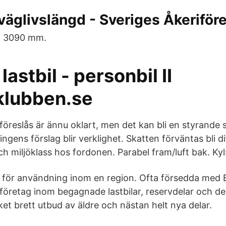
väglivslängd - Sveriges Åkeriför
: 3090 mm.
lastbil - personbil II
klubben.se
föreslås är ännu oklart, men det kan bli en styrande 
ngens förslag blir verklighet. Skatten förväntas bli d
ch miljöklass hos fordonen. Parabel fram/luft bak. Ky
ar för användning inom en region. Ofta försedda med B
företag inom begagnade lastbilar, reservdelar och de
et brett utbud av äldre och nästan helt nya delar.