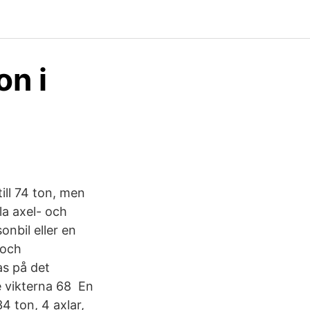
on i
till 74 ton, men
la axel- och
onbil eller en
, och
as på det
e vikterna 68 En
4 ton, 4 axlar,