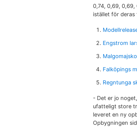
0,74, 0,69, 0,69,
istället för deras 
Modellreleas
Engstrom lars
Malgomajsko
Falköpings m
Regntunga sk
- Det er jo noget,
ufatteligt store
leveret en ny o
Opbygningen sidd