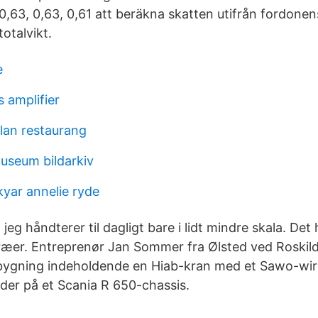
 0,63, 0,63, 0,61 att beräkna skatten utifrån fordonen
totalvikt.
e
 amplifier
lan restaurang
useum bildarkiv
yar annelie ryde
 jeg håndterer til dagligt bare i lidt mindre skala. Det
 træer. Entreprenør Jan Sommer fra Ølsted ved Roskild
pbygning indeholdende en Hiab-kran med et Sawo-wir
er på et Scania R 650-chassis.