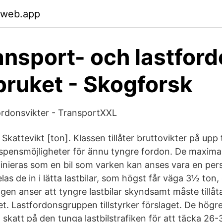
.web.app
ansport- och lastford
ruket - Skogforsk
fordonsvikter - TransportXXL
Skattevikt [ton]. Klassen tillåter bruttovikter på upp 
ispensmöjligheter för ännu tyngre fordon. De maxima
inieras som en bil som varken kan anses vara en pers
elas de in i lätta lastbilar, som högst får väga 3½ ton
gen anser att tyngre lastbilar skyndsamt måste tillåt
t. Lastfordonsgruppen tillstyrker förslaget. De högr
katt på den tunga lastbilstrafiken för att täcka 26-3