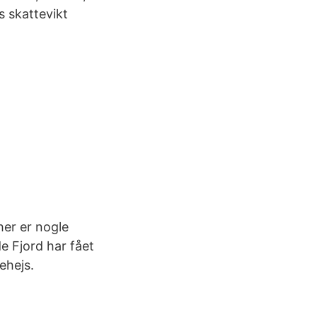
s skattevikt
 her er nogle
e Fjord har fået
ehejs.