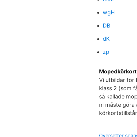
wgH
DB
dK
zp
Mopedkörkort 
Vi utbildar fö
klass 2 (som f
så kallade mop
ni måste göra ä
körkortstillst
Oversetter span