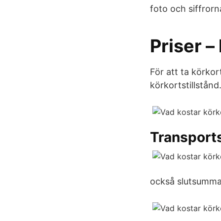
foto och siffror
Priser –
För att ta körkor
körkortstillstånd.
Transport
också slutsumman