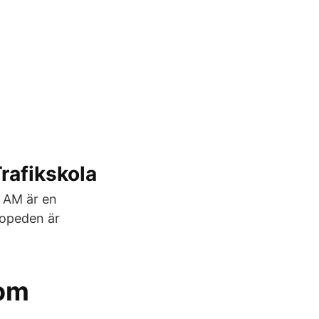
rafikskola
! AM är en
Mopeden är
Kom