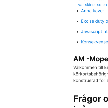
var skiner solen
Anna kaver
Excise duty o
Javascript h
Konsekvenser 
AM -Moped 
Välkommen till Er
körkortsbehörig
konstruerad för 
Frågor o