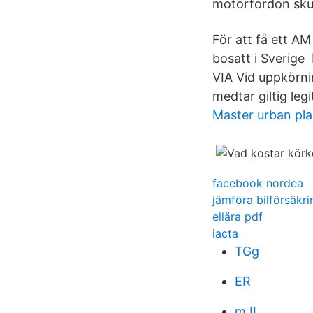
motorfordon skul
För att få ett AM
bosatt i Sverig
VIA Vid uppkörnin
medtar giltig legi
Master urban pl
facebook nordea
jämföra bilförsäkr
ellära pdf
iacta
TGg
ER
mJL