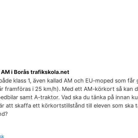
AM i Borås trafikskola.net
r både klass 1, även kallad AM och EU-moped som får 
år framföras i 25 km/h). Med ett AM-körkort så kan 
edbilar samt A-traktor. Vad ska du tänka på innan ku
r att skaffa ett körkortstillstånd till eleven som ska 
ånd?
sk