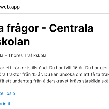
.web.app
a frågor - Centrala
skolan
la – Thores Trafikskola
r ett körkortstillstånd. Du har fyllt 16 år. Du har gjo
a traktor från 15 år. Du kan ansöka om att få ta trak
t få ett undantag från ålderskravet krävs särskilda skäl
ell oslo
ig itil