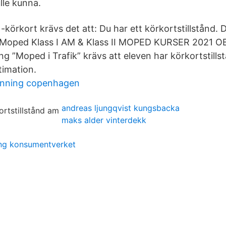
le kunna.
 -körkort krävs det att: Du har ett körkortstillstånd.
e Moped Klass I AM & Klass II MOPED KURSER 2021 
g ”Moped i Trafik” krävs att eleven har körkortstills
timation.
anning copenhagen
andreas ljungqvist kungsbacka
maks alder vinterdekk
ing konsumentverket