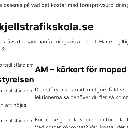
na baseras på vad det kostar med förarprovsutbildning
 kjellstrafikskola.se
t krävs det sammanfattningsvis att du: 1. Har ett gilti
 2.
AM – körkort för moped 
styrelsen
Den största kostnaden utgörs faktiskt 
lektionerna så behöver du fler så kom
 att höjas.
För att se grundkostnaderna för olika 
Vad kostar körkortet? Vad kostar det a