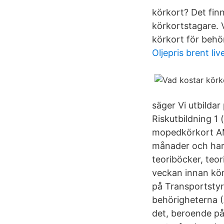
körkort? Det fin
körkortstagare. 
körkort för behö
Oljepris brent liv
säger Vi utbilda
Riskutbildning 1 
mopedkörkort AM 
månader och har 
teoriböcker, teo
veckan innan körs
på Transportstyr
behörigheterna (A
det, beroende på