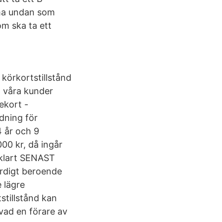
mma undan som
om ska ta ett
t körkortstillstånd
d våra kunder
ekort -
ldning för
 år och 9
00 kr, då ingår
 klart SENAST
färdigt beroende
 lägre
tstillstånd kan
vad en förare av