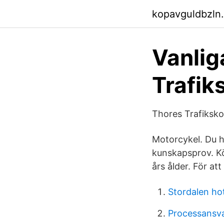
kopavguldbzln
Vanlig
Trafik
Thores Trafiksko
Motorcykel. Du ha
kunskapsprov. Kör
års ålder. För at
Stordalen hot
Processansvar