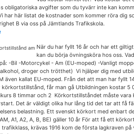
ns obligatoriska avgifter som du tyvärr inte kan ko
Vi har här listat de kostnader som kommer röra dig s
righet B via oss på Jämtlands Trafikskola.
e
När du har fyllt 16 år och har ett giltig
kan du börja övningsköra hos oss. Va
r på: -Bil -Motorcykel - Am (EU-moped) -Vanligt mopp
(alkohol, droger och trötthet) Vi hjälper dig med utbi
även kallat EU-moped. Från det att man har fyllt 14
körkortstillstånd, får man gå Utbildningen kostar 5 0
rikurs 8 timmar och 2 Körkortstillståndet måste vara
tart. Det är väldigt olika hur lång tid det tar att få 
elsens belastning. Ett svenskt körkort med enbart de
M, A1, A2, A, B, BE) gäller 10 år För att få ett körkor
 trafikklass, krävas 1916 kom de första lagkraven på 