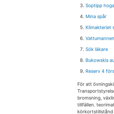
Soptipp hog
Mina spår
Klimakteriet
Vattumannen
Sök läkare
Bukowskis au
Reserv 4 förs
För att övningsk
Transportstyrels
bromsning, växli
tillfällen. teori
körkortstillstånd