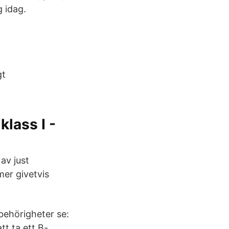
 idag.
gt
klass I -
av just
mer givetvis
behörigheter se:
tt ta ett B-