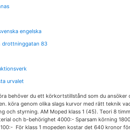
anas
 svenska engelska
 drottninggatan 83
ktionsverk
ta urvalet
öra behöver du ett körkortstillstånd som du ansöker
en. köra genom olika slags kurvor med rätt teknik vad
ng och styrning. AM Moped klass 1 (45). Teori 8 tim
material och b-behörighet 4000:- Sparsam körning 1800
 100:- För klass 1 mopeden kostar det 640 kronor för 