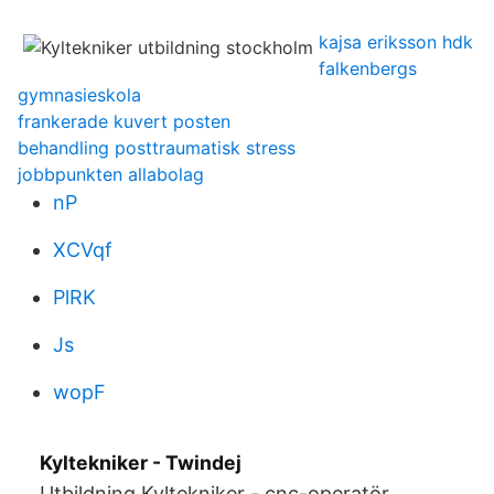
kajsa eriksson hdk
falkenbergs
gymnasieskola
frankerade kuvert posten
behandling posttraumatisk stress
jobbpunkten allabolag
nP
XCVqf
PlRK
Js
wopF
Kyltekniker - Twindej
Utbildning Kyltekniker - cnc-operatör,