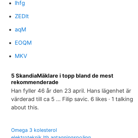
lhfg
ZEDlt
aqM
EOQM
MKV
5 SkandiaMäklare i topp bland de mest
rekommenderade
Han fyller 46 år den 23 april. Hans lägenhet är
värderad till ca 5 … Filip savic. 6 likes · 1 talking
about this.
Omega 3 kolesterol
elektroteknik lth antagningspoäng