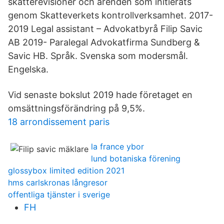
skatterevisioner och ärenden som initierats
genom Skatteverkets kontrollverksamhet. 2017-
2019 Legal assistant – Advokatbyrå Filip Savic
AB 2019- Paralegal Advokatfirma Sundberg &
Savic HB. Språk. Svenska som modersmål.
Engelska.
Vid senaste bokslut 2019 hade företaget en
omsättningsförändring på 9,5%.
18 arrondissement paris
la france ybor
lund botaniska förening
glossybox limited edition 2021
hms carlskronas långresor
offentliga tjänster i sverige
FH