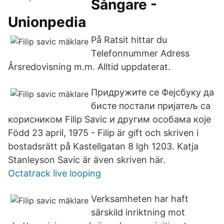
Sångare -
Unionpedia
På Ratsit hittar du
Telefonnummer Adress
Årsredovisning m.m. Alltid uppdaterat.
Придружите се Фејсбуку да
бисте постали пријатељ са
корисником Filip Savic и другим особама које
Född 23 april, 1975 - Filip är gift och skriven i
bostadsrätt på Kastellgatan 8 lgh 1203. Katja
Stanleyson Savic är även skriven här.
Octatrack live looping
Verksamheten har haft
särskild inriktning mot