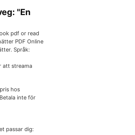
veg: "En
ook pdf or read
nätter PDF Online
tter. Språk:
 att streama
 pris hos
etala inte för
et passar dig: