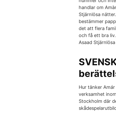
nummer och inter
handlar om Amàr 
Stjärnlösa nätter
bestämmer pappan 
det att flera fami
och få ett bra l
Asaad Stjärnlösa 
SVENSKA
berätte
Hur tänker Amár o
verksamhet inom 
Stockholm där de
skådespelarutbil