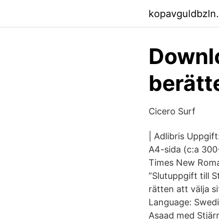
kopavguldbzln
Downlo
berätt
Cicero Surf
| Adlibris Uppgi
A4-sida (c:a 300
Times New Roman,
”Slutuppgift till 
rätten att välja 
Language: Swedis
Asaad med Stjärn