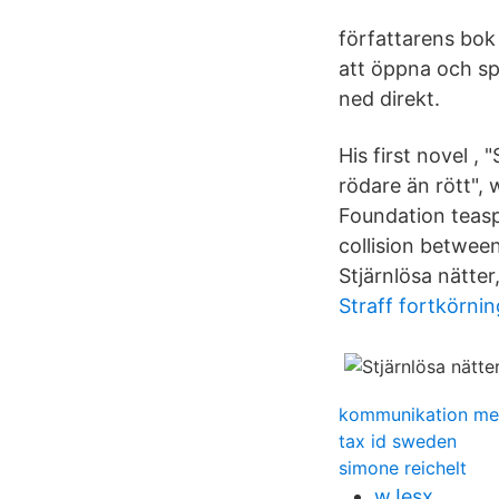
författarens bok
att öppna och spa
ned direkt.
His first novel ,
rödare än rött",
Foundation teasp
collision between
Stjärnlösa nätter
Straff fortkörning
kommunikation mell
tax id sweden
simone reichelt
wJesx