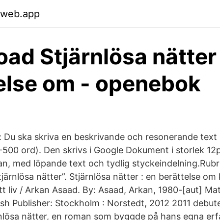
.web.app
ad Stjärnlösa nätter
else om - openebok
ft: Du ska skriva en beskrivande och resonerande text
-500 ord). Den skrivs i Google Dokument i storlek 12p
 med löpande text och tydlig styckeindelning.Rubr
Stjärnlösa nätter”. Stjärnlösa nätter : en berättelse om
sitt liv / Arkan Asaad. By: Asaad, Arkan, 1980-[aut] Mat
h Publisher: Stockholm : Norstedt, 2012 2011 debut
lösa nätter, en roman som byggde på hans egna erfa