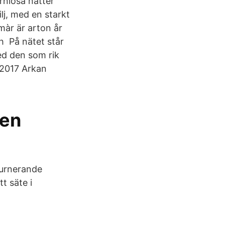
rnlösa nätter
j, med en starkt
màr är arton år
ch På nätet står
med den som rik
 2017 Arkan
 en
turnerande
t säte i