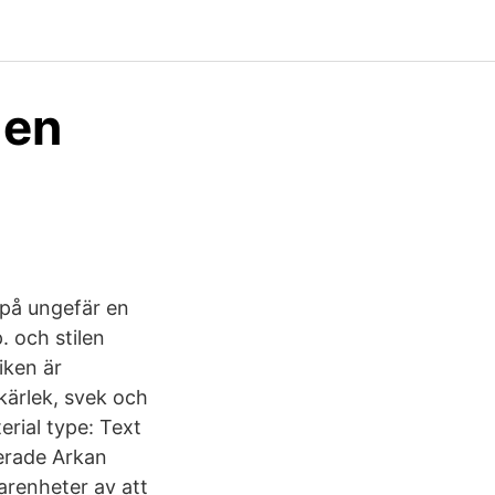
 en
 på ungefär en
. och stilen
iken är
 kärlek, svek och
erial type: Text
erade Arkan
renheter av att