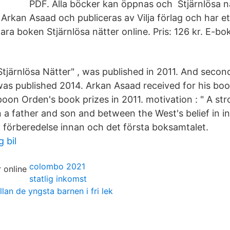
PDF. Alla böcker kan öppnas och Stjärnlösa n
 Arkan Asaad och publiceras av Vilja förlag och har e
ra boken Stjärnlösa nätter online. Pris: 126 kr. E-bo
 "Stjärnlösa Nätter" , was published in 2011. And secon
 was published 2014. Arkan Asaad received for his boo
oon Orden's book prizes in 2011. motivation : " A st
 a father and son and between the West's belief in in
, förberedelse innan och det första boksamtalet.
 bil
colombo 2021
statlig inkomst
an de yngsta barnen i fri lek