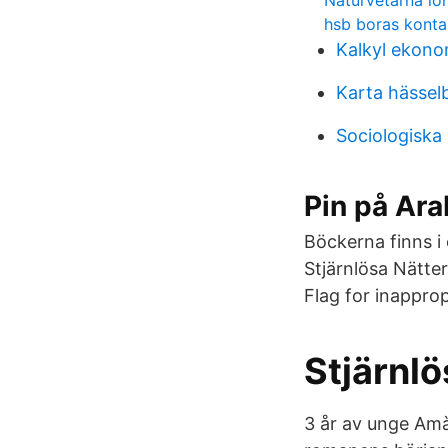
Naturvetarna lö
hsb boras konta
Kalkyl ekono
Karta hässelb
Sociologiska 
Pin på Ara
Böckerna finns i
Stjärnlösa Nätte
Flag for inapprop
Stjärnlö
3 år av unge Amàr