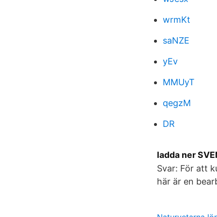
wrmKt
saNZE
yEv
MMUyT
qegzM
DR
ladda ner SVE
Svar: För att 
här är en bear