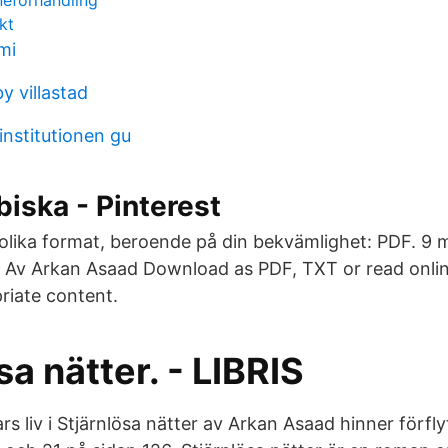
neförhandling
kt
mi
y villastad
institutionen gu
biska - Pinterest
 olika format, beroende på din bekvämlighet: PDF. 9
r Av Arkan Asaad Download as PDF, TXT or read onlin
riate content.
sa nätter. - LIBRIS
s liv i Stjärnlösa nätter av Arkan Asaad hinner förflyt