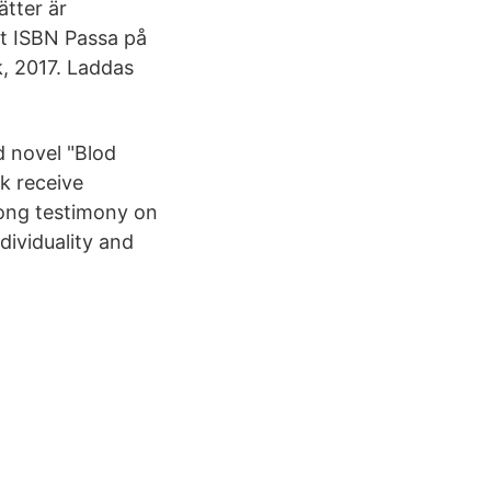
ätter är
tt ISBN Passa på
k, 2017. Laddas
d novel "Blod
k receive
rong testimony on
dividuality and