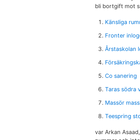
bli bortgift mot si
Känsliga rum
Fronter inlo
Årstaskolan 
Försäkringsk
Co sanering
Taras södra 
Massör massa
Teespring st
var Arkan Asaad,