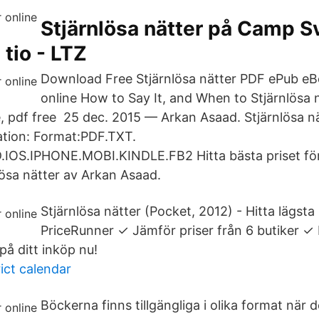
Stjärnlösa nätter på Camp S
tio - LTZ
Download Free Stjärnlösa nätter PDF ePub eB
online How to Say It, and When to Stjärnlösa 
e, pdf free 25 dec. 2015 — Arkan Asaad. Stjärnlösa nä
tion: Format:PDF.TXT.​
IOS.IPHONE.MOBI.KINDLE.FB2 Hitta bästa priset för
lösa nätter av Arkan Asaad.
Stjärnlösa nätter (Pocket, 2012) - Hitta lägsta
PriceRunner ✓ Jämför priser från 6 butiker ✓ B
å ditt inköp nu!
ict calendar
Böckerna finns tillgängliga i olika format när d