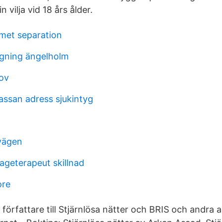
n vilja vid 18 års ålder.
met separation
ggning ängelholm
lov
assan adress sjukintyg
vägen
geterapeut skillnad
ore
 författare till Stjärnlösa nätter och BRIS och andra