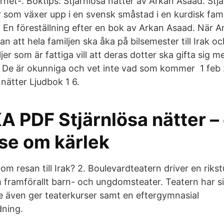
net-. Boktips: Stjärnlösa nätter av Arkan Asaad. Stjä
som växer upp i en svensk småstad i en kurdisk famil
. En föreställning efter en bok av Arkan Asaad. När A
att hela familjen ska åka på bilsemester till Irak o
ljer som är fattiga vill att deras dotter ska gifta sig 
iv. De är okunniga och vet inte vad som kommer 1 feb
nätter Ljudbok 1 6.
 PDF Stjärnlösa nätter –
lse om kärlek
m resan till Irak? 2. Boulevardteatern driver en riks
framförallt barn- och ungdomsteater. Teatern har sit
 även ger teaterkurser samt en eftergymnasial
dning.