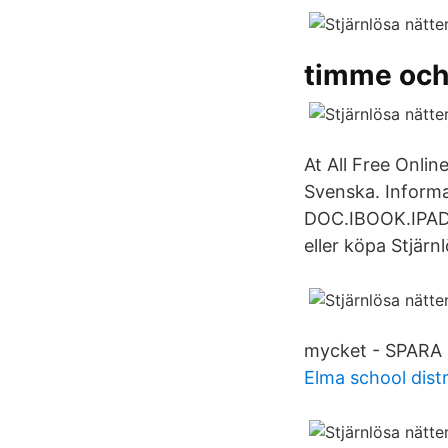
timme och 
At All Free Onlin
Svenska. Informa
DOC.IBOOK.IPAD.
eller köpa Stjärn
mycket - SPARA p
Elma school distr