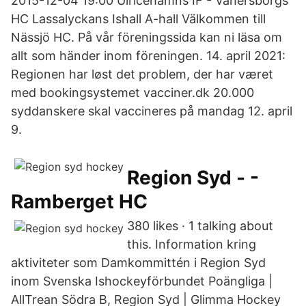
2015-12-04 19:00 Ulricehamns IF - Vänersborgs
HC Lassalyckans Ishall A-hall Välkommen till
Nässjö HC. På vår föreningssida kan ni läsa om
allt som händer inom föreningen. 14. april 2021:
Regionen har løst det problem, der har været
med bookingsystemet vacciner.dk 20.000
syddanskere skal vaccineres på mandag 12. april
9.
Region Syd - -
Ramberget HC
380 likes · 1 talking about
this. Information kring
aktiviteter som Damkommittén i Region Syd
inom Svenska Ishockeyförbundet Poängliga |
AllTrean Södra B, Region Syd | Glimma Hockey