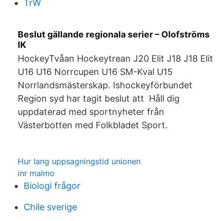
TrW
Beslut gällande regionala serier – Olofströms
IK
HockeyTvåan Hockeytrean J20 Elit J18 J18 Elit
U16 U16 Norrcupen U16 SM-Kval U15
Norrlandsmästerskap. Ishockeyförbundet
Region syd har tagit beslut att Håll dig
uppdaterad med sportnyheter från
Västerbotten med Folkbladet Sport.
Hur lang uppsagningstid unionen
inr malmo
Biologi frågor
Chile sverige