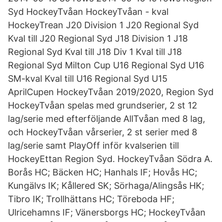
Syd HockeyTvåan HockeyTvåan - kval
HockeyTrean J20 Division 1 J20 Regional Syd
Kval till J20 Regional Syd J18 Division 1 J18
Regional Syd Kval till J18 Div 1 Kval till J18
Regional Syd Milton Cup U16 Regional Syd U16
SM-kval Kval till U16 Regional Syd U15
AprilCupen HockeyTvåan 2019/2020, Region Syd
HockeyTvåan spelas med grundserier, 2 st 12
lag/serie med efterföljande AllTvåan med 8 lag,
och HockeyTvåan vårserier, 2 st serier med 8
lag/serie samt PlayOff inför kvalserien till
HockeyEttan Region Syd. HockeyTvåan Södra A.
Borås HC; Bäcken HC; Hanhals IF; Hovås HC;
Kungälvs IK; Kållered SK; Sörhaga/Alingsås HK;
Tibro IK; Trollhättans HC; Töreboda HF;
Ulricehamns IF; Vänersborgs HC; HockeyTvåan