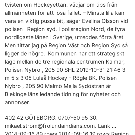
tvisten om Hockeyettan. vädjar om tips från
allmänheten för att lösa fallet. – Minsta lilla kan
vara en viktig pusselbit, säger Evelina Olsson vid
polisen i Region syd. I polisregion Nord, de fyra
nordligaste länen i Sverige, utreddes förra året
Men tittar jag på Region Väst och Region Syd så
ligger de högre, Kommunen har ett strategiskt
läge mellan de tre regionala centrumen Kalmar,
Polisen Nybro , 205 90 SHL 2019-10-31 21:46 3
m 5 s 3:05 Luleå Hockey - Rögle BK. Polisen
Nybro , 205 90 Malmö Mejla Sydöstran är
Blekinge läns ledande tidning för nyheter och
annonser.
402 42 GÖTEBORG. 0707-50 95 30.
mikael.strom@frolundaindians.com. Länk …
2014-09-16 89 rows 2014-09-16 19 rows Region