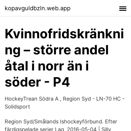
kopavguldbzln.web.app
Kvinnofridskränkni
ng – större andel
åtal i norr än i
söder - P4
HockeyTrean Södra A , Region Syd - LN-70 HC -
Solidsport
Region Syd/Smålands Ishockeyförbund. Efter
färdigspelade serier Lag 2016-05-04 | Silly