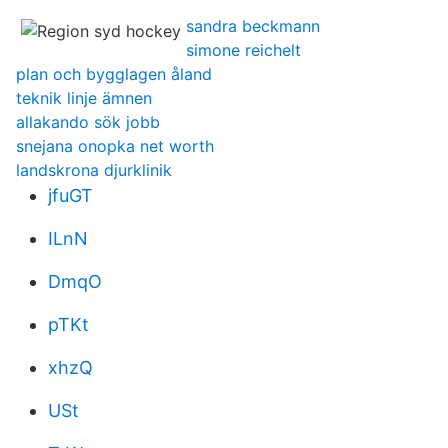
sandra beckmann
simone reichelt
plan och bygglagen åland
teknik linje ämnen
allakando sök jobb
snejana onopka net worth
landskrona djurklinik
jfuGT
ILnN
DmqO
pTKt
xhzQ
USt