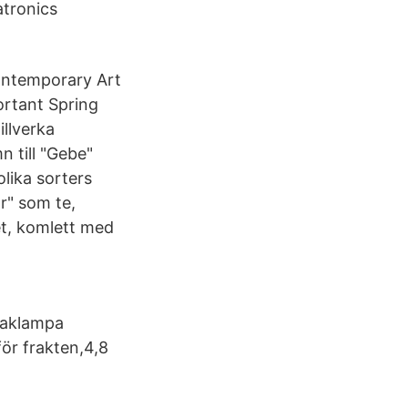
atronics
ontemporary Art
rtant Spring
illverka
 till "Gebe"
olika sorters
r" som te,
et, komlett med
 taklampa
för frakten,4,8