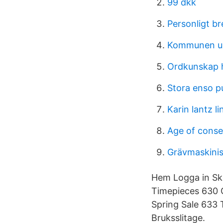
99 dkk
Personligt br
Kommunen up
Ordkunskap h
Stora enso p
Karin lantz l
Age of conse
Grävmaskinis
Hem Logga in Sk
Timepieces 630 
Spring Sale 633 
Bruksslitage.