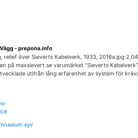
 Vägg - prepona.info
, relief över Sieverts Kabelverk, 1933, 2016a.jpg 2,04
tan på maxsievert.se varumärket “Sieverts Kabelverk
utvecklade utifrån lång erfarenhet av system för kräv
hic
ice
mnasium syv