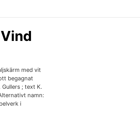
 Vind
aljskärm med vit
gott begagnat
Gullers ; text K.
 Alternativt namn:
elverk i