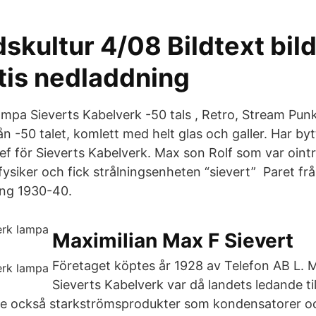
kultur 4/08 Bildtext bild
tis nedladdning
ampa Sieverts Kabelverk -50 tals , Retro, Stream Pun
ån -50 talet, komlett med helt glas och galler. Har byt
f för Sieverts Kabelverk. Max son Rolf som var oint
fysiker och fick strålningsenheten “sievert” Paret fr
ing 1930-40.
Maximilian Max F Sievert
Företaget köptes år 1928 av Telefon AB L. M
Sieverts Kabelverk var då landets ledande ti
ade också starkströmsprodukter som kondensatorer o