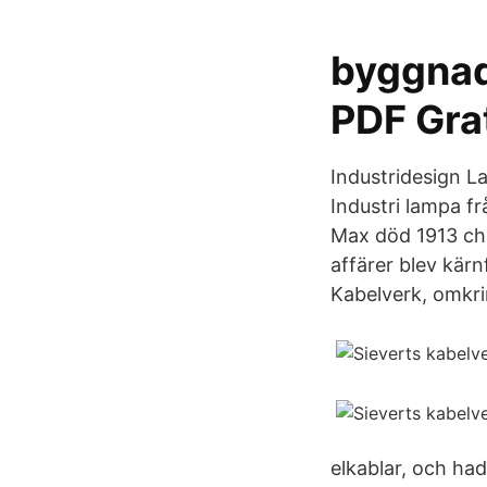
byggnads
PDF Gra
Industridesign L
Industri lampa fr
Max död 1913 che
affärer blev kärn
Kabelverk, omkr
elkablar, och h