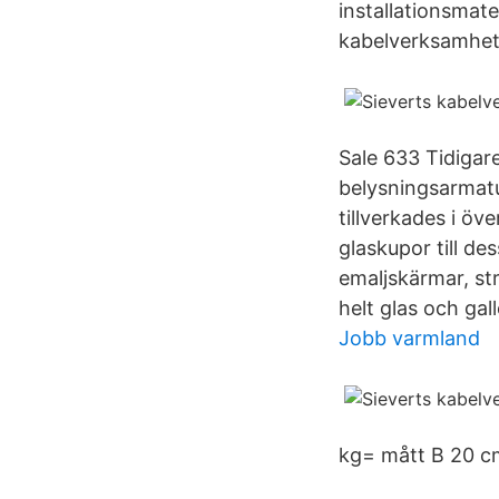
installationsmate
kabelverksamhet 
Sale 633 Tidigare
belysningsarmatu
tillverkades i öve
glaskupor till d
emaljskärmar, st
helt glas och gall
Jobb varmland
kg= mått B 20 c