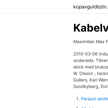
kopavguldbzln
Kabelv
Maximilian Max F
2015-03-06 Indus
undersida. Tillv
skick med brukssp
W. Olsson ; teckn
Gullers, Karl We
Sundbyberg, Dom
Parasol sevill