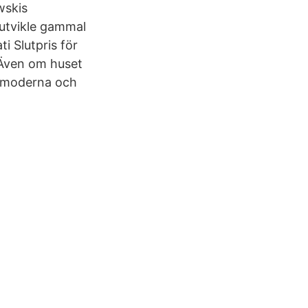
wskis
utvikle gammal
i Slutpris för
 Även om huset
på moderna och