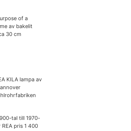
urpose of a
e av bakelit
 ca 30 cm
KEA KILA lampa av
Hannover
uhlrohrfabriken
00-tal till 1970-
r REA pris 1 400