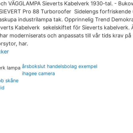
ch VÄGGLAMPA Sieverts Kabelverk 1930-tal. - Buko
SIEVERT Pro 88 Turboroofer Sidelengs forfriskende 
askupa industrilampa tak. Opprinnelig Trend Demokrat
everts Kabelverk sekelskiftet för Sieverts kabelverk.
 har moderniserats och anpassats till vår tids krav 
rsytor, har.
cker
årsbokslut handelsbolag exempel
ihagee camera
bb skåne
id