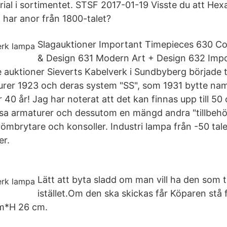
rial i sortimentet. STSF 2017-01-19 Visste du att Hex
har anor från 1800-talet?
Slagauktioner Important Timepieces 630 C
& Design 631 Modern Art + Design 632 Impo
 auktioner Sieverts Kabelverk i Sundbyberg började t
rer 1923 och deras system "SS", som 1931 bytte namn
r 40 år! Jag har noterat att det kan finnas upp till 50 
essa armaturer och dessutom en mängd andra "tillbehö
römbrytare och konsoller. Industri lampa från -50 tal
er.
Lätt att byta sladd om man vill ha den som
istället.Om den ska skickas får Köparen stå 
m*H 26 cm.