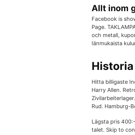
Allt inom 
Facebook is show
Page. TAKLAMPA 
och metall, kupo
Iänmukaista kul
Historia
Hitta billigaste 
Harry Allen. Ret
Zivilarbeiterlag
Rud. Hamburg-Be
Lägsta pris 400:-
talet. Skip to co