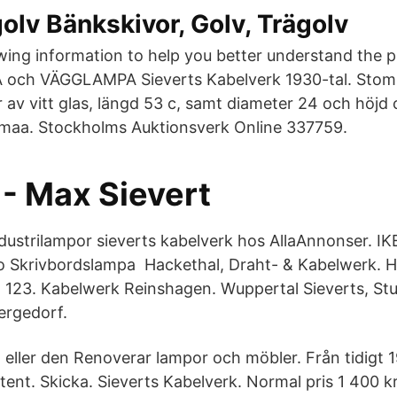
golv Bänkskivor, Golv, Trägolv
ing information to help you better understand the p
och VÄGGLAMPA Sieverts Kabelverk 1930-tal. Stomm
r av vitt glas, längd 53 c, samt diameter 24 och höjd
umaa. Stockholms Auktionsverk Online 337759.
 - Max Sievert
Industrilampor sieverts kabelverk hos AllaAnnonser. I
ro Skrivbordslampa Hackethal, Draht- & Kabelwerk. 
er. 123. Kabelwerk Reinshagen. Wuppertal Sieverts, St
rgedorf.
 eller den Renoverar lampor och möbler. Från tidigt 19
ntent. Skicka. Sieverts Kabelverk. Normal pris 1 400 k