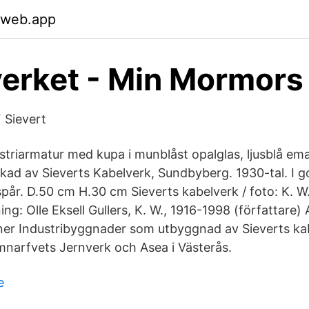
.web.app
erket - Min Mormors
 Sievert
triarmatur med kupa i munblåst opalglas, ljusblå em
erkad av Sieverts Kabelverk, Sundbyberg. 1930-tal. I 
år. D.50 cm H.30 cm Sieverts kabelverk / foto: K. W. 
ing: Olle Eksell Gullers, K. W., 1916-1998 (författare)
rner Industribyggnader som utbyggnad av Sieverts kab
narfvets Jernverk och Asea i Västerås.
e