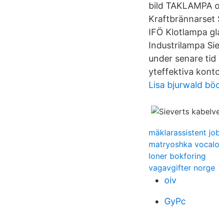
bild TAKLAMPA o
Kraftbrännarset 
IFÖ Klotlampa gl
Industrilampa Si
under senare tid
yteffektiva konto
Lisa bjurwald bö
mäklarassistent jo
matryoshka vocalo
loner bokforing
vagavgifter norge
oiv
GyPc