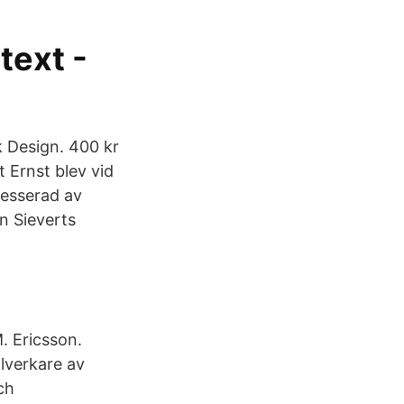
text -
k Design. 400 kr
t Ernst blev vid
resserad av
ån Sieverts
. Ericsson.
llverkare av
ch