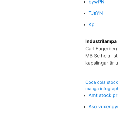
bywPN
TJaYN
Kp
Industrilampa
Carl Fagerberg
MB Se hela lis
kapslingar är 
Coca cola stock
manga infograp
Amt stock pr
Aso vuxengy