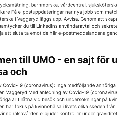
rycksmätning, barnmorska, vårdcentral, sjuksköterska
äkare Få e-postuppdateringar när nya jobb som matc
öterska i Vaggeryd läggs upp. Avvisa. Genom att skap
samtycker du till LinkedIns användaravtal och sekret
lja att sluta ta emot de här e-postmeddelandena gen
en till UMO - en sajt för
sa och
 Covid-19 (coronavirus): Inga medföljande anhöriga 
en Vaggeryd Med anledning av Covid-19 (coronavirus
riga är tillåtna vid besök och undersökningar på kv
 har fokus på kvinnohälsa i livets olika skeden från t
innohälsovården erbjuder kontroller under gravidite