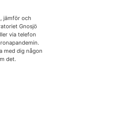
, jämför och
atoriet Gnosjö
ler via telefon
oronapandemin.
 ta med dig någon
om det.