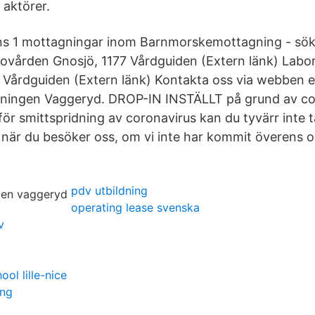
 aktörer.
nns 1 mottagningar inom Barnmorskemottagning - sök
ovården Gnosjö, 1177 Vårdguiden (Extern länk) Labor
 Vårdguiden (Extern länk) Kontakta oss via webben el
ingen Vaggeryd. DROP-IN INSTÄLLT på grund av c
 för smittspridning av coronavirus kan du tyvärr inte
n när du besöker oss, om vi inte har kommit överens 
pdv utbildning
operating lease svenska
v
ol lille-nice
ing