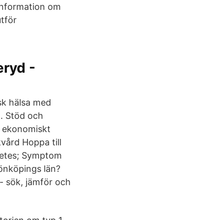
information om
tför
ryd -
isk hälsa med
a. Stöd och
h ekonomiskt
vård Hoppa till
iabetes; Symptom
Jönköpings län?
- sök, jämför och