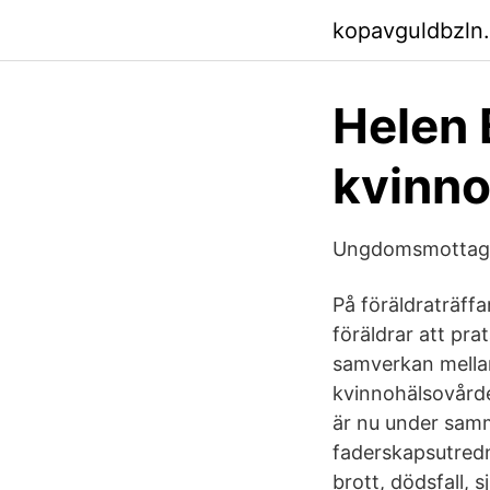
kopavguldbzln
Helen 
kvinn
Ungdomsmottagn
På föräldraträffa
föräldrar att pr
samverkan mella
kvinnohälsovårde
är nu under samm
faderskapsutredn
brott, dödsfall,