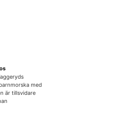
eos
 Vaggeryds
ad barnmorska med
 är tillsvidare
nan