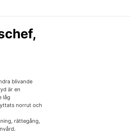
schef,
andra blivande
ryd är en
 låg
yttats norrut och
ning, rättegång,
unvård,