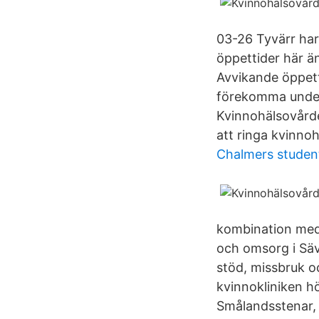
03-26 Tyvärr har
öppettider här ä
Avvikande öppett
förekomma under 
Kvinnohälsovårde
att ringa kvinno
Chalmers student
kombination med 
och omsorg i Sä
stöd, missbruk o
kvinnokliniken h
Smålandsstenar,