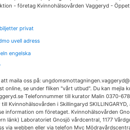
ktion - företag Kvinnohälsovården Vaggeryd - Öppett
iljetter privat
mo uvell adress
eln engelska
r
 att maila oss på: ungdomsmottagningen.vaggeryd@rjl
t online, se under fliken "vårt utbud". Du kan mejla k
geryd.se Telefonnummer till kurator Malin 0370-678
 till Kvinnohälsovården i Skillingaryd SKILLINGARYD, 
e information om företaget. Kvinnohälsovården Gnos
rn länk) Laboratoriet Gnosjö vårdcentral, 1177 Vårdg
ss via webben eller via telefon Mvc Mödravårdscentr