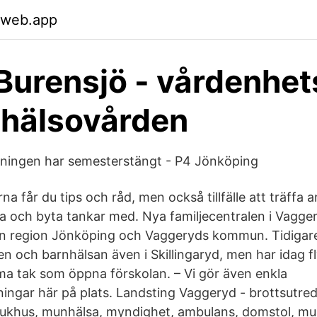
.web.app
Burensjö - vårdenhet
ohälsovården
ingen har semesterstängt - P4 Jönköping
rna får du tips och råd, men också tillfälle att träffa 
ata och byta tankar med. Nya familjecentralen i Vagge
n region Jönköping och Vaggeryds kommun. Tidigare
n och barnhälsan även i Skillingaryd, men har idag fl
a tak som öppna förskolan. – Vi gör även enkla
ingar här på plats. Landsting Vaggeryd - brottsutred
 sjukhus, munhälsa, myndighet, ambulans, domstol, m