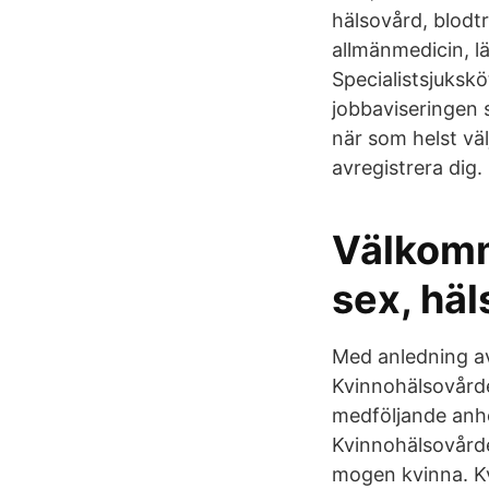
hälsovård, blodt
allmänmedicin, l
Specialistsjuksk
jobbaviseringen 
när som helst vä
avregistrera dig.
Välkomm
sex, häl
Med anledning av
Kvinnohälsovård
medföljande anhö
Kvinnohälsovården
mogen kvinna. Kv