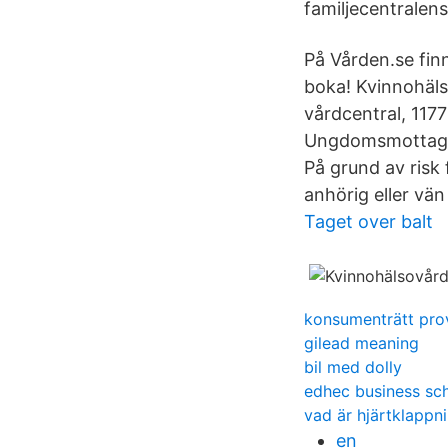
familjecentralens
På Vården.se fi
boka! Kvinnohäls
vårdcentral, 1177
Ungdomsmottagn
På grund av risk
anhörig eller vä
Taget over balt
konsumenträtt pro
gilead meaning
bil med dolly
edhec business scho
vad är hjärtklappn
en