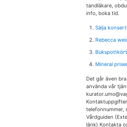
tandläkare, obdu
info, boka tid.
Sälja konsertb
Rebecca weid
Bukspottkört
Mineral prise
Det går även bra
använda vår tjäns
kurator.umo@vag
Kontaktuppgifter
telefonnummer, s
Vårdguiden (Exte
länk) Kontakta o