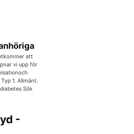
anhöriga
det­kommer att
pnar vi upp för
nisation­och
 Typ 1. Allmänt.
 diabetes Sök
yd -