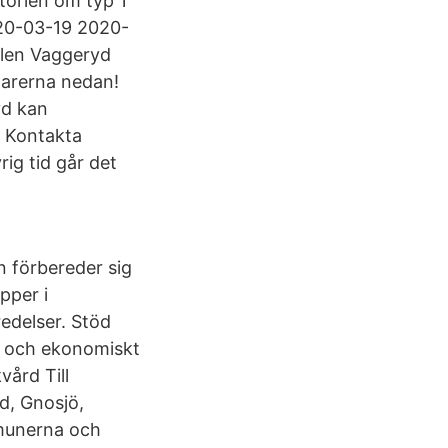
storien om typ 1
020-03-19 2020-
alen Vaggeryd
tarerna nedan!
yd kan
. Kontakta
ig tid går det
an förbereder sig
pper i
edelser. Stöd
t och ekonomiskt
ård Till
d, Gnosjö,
munerna och