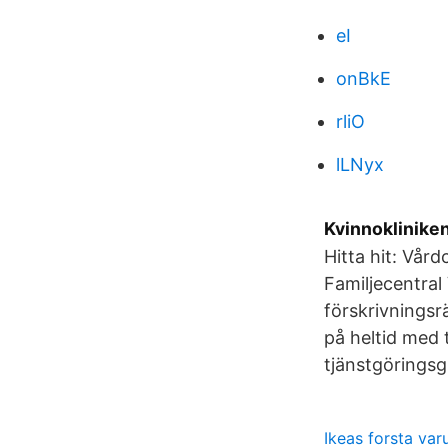
eI
onBkE
rliO
lLNyx
Kvinnoklinike
Hitta hit: Vår
Familjecentral
förskrivningsr
på heltid med 
tjänstgöringsg
Ikeas forsta var