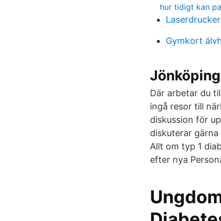
hur tidigt kan pa
Laserdrucker
Gymkort älv
Jönköping
Där arbetar du ti
ingå resor till n
diskussion för up
diskuterar gärna 
Allt om typ 1 di
efter nya Persona
Ungdoms
Diabete