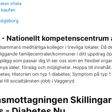
sken infalla
 kaufen
högsborg
 - Nationellt kompetenscentrum 
llsammans med­härliga kollegor i trevliga lokaler. Då 
ärliggande familjecentraler/kommuner i ditt uppdrag öp
plägg som passar dig.­Vi ser oss som en flexibel orga
nya idéer, förslag och möjligheter. Hoppa till innehåll.
abetes; Historien om typ 1 diabetes; Symptom på typ 1
l till socialtjänsten-jobb i Vaggeryd.
mottagningen Skillingar
s - Diabetes Nu