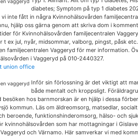
Typ 1. Allmänt. Allt om typ 1 diabetes; Hi
diabetes; Symptom på typ 1 diabetes 2
 vi inte fått in några Kvinnohälsovården familjecentr
nnu, hjälp oss gärna genom att skriva dom i kommen
ider för Kvinnohälsovården familjecentralen Vagger
t ex jul, nyår, midsommar, valborg, pingst, påsk etc
n familjecentralen Vaggeryd för mer information. Övr
hälsovården i Vaggeryd på 010-2440327.
 union office
Inför sin förlossning är det viktigt att m
både mentalt och kroppsligt. Föräldragru
besöken hos barnmorskan är en hjälp i dessa förber
vsjö kommun. Läs om äldreomsorg, matsedlar, social
ch beroende, funktionshinderomsorg, hälso- och sjukv
ör kvinnohälsovården som har mottagningar i Gislave
 Vaggeryd och Värnamo. Här samverkar vi med kom