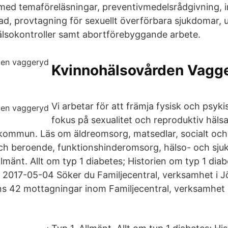
med temaföreläsningar, preventivmedelsrådgivning, 
d, provtagning för sexuellt överförbara sjukdomar, u
lsokontroller samt abortförebyggande arbete.
Kvinnohälsovården Vagge
Vi arbetar för att främja fysisk och psyk
fokus på sexualitet och reproduktiv häls
 kommun. Läs om äldreomsorg, matsedlar, socialt oc
ch beroende, funktionshinderomsorg, hälso- och sjuk
Allmänt. Allt om typ 1 diabetes; Historien om typ 1 d
s 2017-05-04 Söker du Familjecentral, verksamhet i 
ns 42 mottagningar inom Familjecentral, verksamhet 