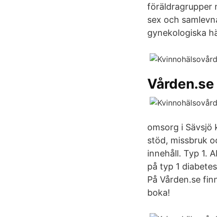
föräldragrupper 
sex och samlevna
gynekologiska hä
Vården.se
omsorg i Sävsjö
stöd, missbruk o
innehåll. Typ 1. 
på typ 1 diabete
På Vården.se fin
boka!