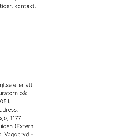
ider, kontakt,
.se eller att
uratorn på:
051.
adress,
jö, 1177
uiden (Extern
al Vaggeryd -