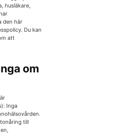
, husläkare,
har
a den här
esspolicy. Du kan
om att
 unga om
är
): Inga
innohälsovården.
onåring till
ten,