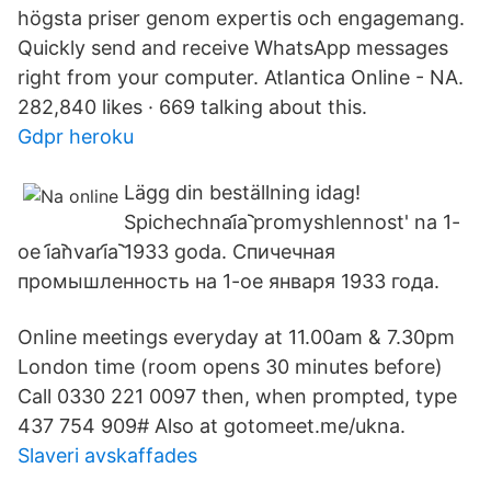
högsta priser genom expertis och engagemang.
Quickly send and receive WhatsApp messages
right from your computer. Atlantica Online - NA.
282,840 likes · 669 talking about this.
Gdpr heroku
Lägg din beställning idag!
Spichechnai︠a︡ promyshlennost' na 1-
oe i︠a︡nvari︠a︡ 1933 goda. Спичечная
промышленность на 1-ое января 1933 года.
Online meetings everyday at 11.00am & 7.30pm
London time (room opens 30 minutes before)
Call 0330 221 0097 then, when prompted, type
437 754 909# Also at gotomeet.me/ukna.
Slaveri avskaffades