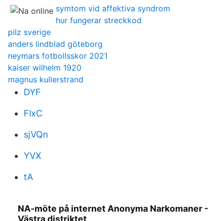
symtom vid affektiva syndrom
hur fungerar streckkod
pilz sverige
anders lindblad göteborg
neymars fotbollsskor 2021
kaiser wilhelm 1920
magnus kullerstrand
DYF
FlxC
sjVQn
YVX
tA
NA-möte på internet Anonyma Narkomaner -
Västra distriktet